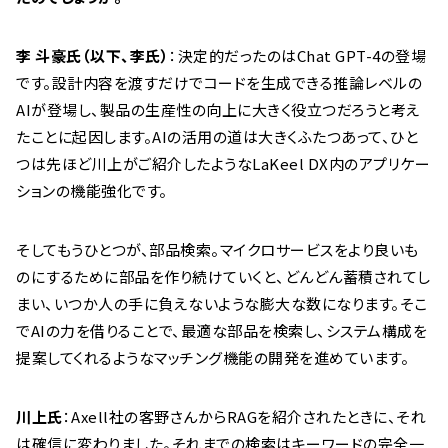
李 斗豪氏（以下、李氏）
：決定的だったのはChat GPT-4の登場
です。設計内容を渡すだけでコードを生成できる推論レベルの
AIが登場し、製品の生産性の向上に大きく役立つだろうと考え
たことに起因します。AIの活用の道は大きくふたつあって、ひと
つは先ほど川上がご紹介したようなLaKeel DX内のアプリケー
ションの機能強化です。
そしてもうひとつが、部品検索。マイクロサービスをより良いも
のにするために部品を作り続けていくと、どんどん蓄積されてし
まい、いつか人の手に負えないような膨大な数になります。そこ
でAIの力を借りることで、最適な部品を検索し、システム構成を
提案してくれるようなマッチング機能の開発を進めています。
川上氏
：Axell社の客野さんからRAGを紹介されたときに、それ
は確信に変わりました。それまでの検索はキーワードの完全一