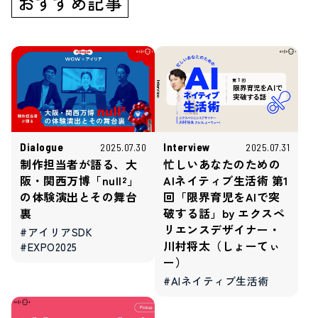
おすすめ記事
Dialogue
Interview
2025.07.30
2025.07.31
制作担当者が語る、大
忙しいあなたのための
阪・関西万博「null²」
AIネイティブ生活術 第1
の体験演出とその舞台
回「限界育児をAIで突
裏
破する話」by エクスペ
リエンスデザイナー・
#アイリアSDK
川村将太（しょーてぃ
#EXPO2025
ー）
#AIネイティブ生活術