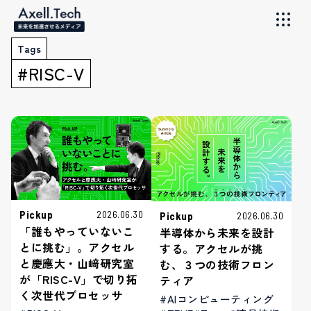
Tags
#RISC-V
Pickup
2026.06.30
Pickup
2026.06.30
「誰もやっていないこ
半導体から未来を設計
とに挑む」。アクセル
する。アクセルが挑
と慶應大・山﨑研究室
む、３つの技術フロン
が「RISC-V」で切り拓
ティア
く次世代プロセッサ
#AIコンピューティング