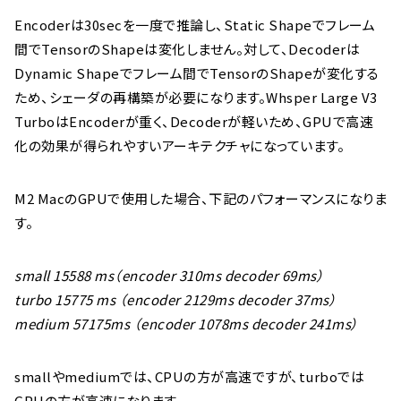
Encoderは30secを一度で推論し、Static Shapeでフレーム
間でTensorのShapeは変化しません。対して、Decoderは
Dynamic Shapeでフレーム間でTensorのShapeが変化する
ため、シェーダの再構築が必要になります。Whsper Large V3
TurboはEncoderが重く、Decoderが軽いため、GPUで高速
化の効果が得られやすいアーキテクチャになっています。
M2 MacのGPUで使用した場合、下記のパフォーマンスになりま
す。
small 15588 ms（encoder 310ms decoder 69ms）
turbo 15775 ms （encoder 2129ms decoder 37ms）
medium 57175ms （encoder 1078ms decoder 241ms）
smallやmediumでは、CPUの方が高速ですが、turboでは
GPUの方が高速になります。