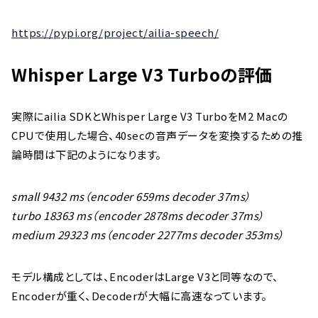
https://pypi.org/project/ailia-speech/
Whisper Large V3 Turboの評価
実際にailia SDKとWhisper Large V3 TurboをM2 Macの
CPUで使用した場合、40secの音声データを変換するための推
論時間は下記のようになります。
small 9432 ms（encoder 659ms decoder 37ms）
turbo 18363 ms（encoder 2878ms decoder 37ms）
medium 29323 ms（encoder 2277ms decoder 353ms）
モデル構成としては、EncoderはLarge V3と同等なので、
Encoderが重く、Decoderが大幅に高速なっています。